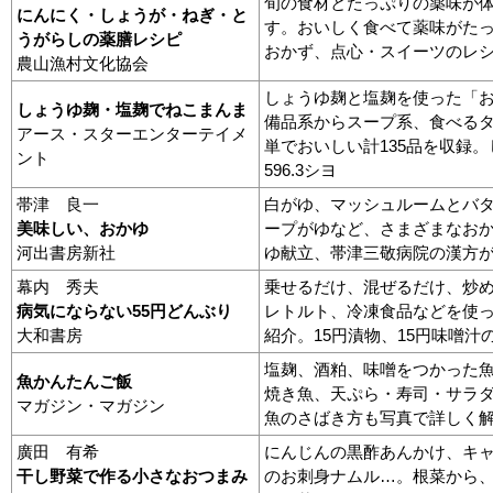
旬の食材とたっぷりの薬味が
にんにく・しょうが・ねぎ・と
す。おいしく食べて薬味がた
うがらしの薬膳レシピ
おかず、点心・スイーツのレシピ
農山漁村文化協会
しょうゆ麹と塩麹を使った「
しょうゆ麹・塩麹でねこまんま
備品系からスープ系、食べる
アース・スターエンターテイメ
単でおいしい計135品を収録
ント
596.3シヨ
帯津 良一
白がゆ、マッシュルームとバ
美味しい、おかゆ
ープがゆなど、さまざまなお
河出書房新社
ゆ献立、帯津三敬病院の漢方がゆ
幕内 秀夫
乗せるだけ、混ぜるだけ、炒め
病気にならない55円どんぶり
レトルト、冷凍食品などを使っ
大和書房
紹介。15円漬物、15円味噌汁
塩麹、酒粕、味噌をつかった
魚かんたんご飯
焼き魚、天ぷら・寿司・サラ
マガジン・マガジン
魚のさばき方も写真で詳しく解説
廣田 有希
にんじんの黒酢あんかけ、キ
干し野菜で作る小さなおつまみ
のお刺身ナムル…。根菜から