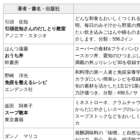
著者・書名・出版社
どんな和食もおいしくつくれ
引頭 佐知
明。毎日のみそ汁から野菜の
引頭佐知さんのだしとり教室
たい炊き込みごはんや鍋もの
アノニマ・スタジオ
介します。分類：596.2イン
はんつ遠藤
スーパーの食材&フライパンひ
おうち丼
ースカツ丼、愛知のひつまぶ
幹書房
満載の丼ぶりレシピ30を収録す
和料理の第一人者と免疫栄養
野崎 洋光
カラダにいい簡単レシピを収
免疫を整えるレシピ
旬の素材を活かした1主1汁1
エンデンス社
力評価つき。分類：498.5ノサ
ミネストローネ、クラムチャ
坂田 阿希子
からだにやさしいスープのレ
スープ教本
スープストックなどをおいしく
東京書籍
カ
発酵調味料の「味噌」と自然
ダンノ マリコ
だけで、安心、安全、経済的で