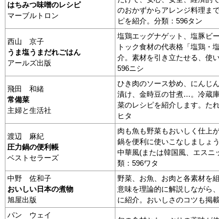
はちみつ味噌のレシピ
のおかずからアレンジ料理ま
マーブルトロン
ピを紹介。分類：596タン
塩鶏エッグナゲット、塩豚ビ
西山 京子
トック食材の代表格「塩鶏・
うま塩うまだれごはん
介。素材を引き立たせる、使い
アールズ出版
596ニシ
ひき肉のソース炒め、にんじ
飛田 和緒
漬け、金時豆の甘煮…。冷蔵
常備菜
菜のレシピを紹介します。たれ
主婦と生活社
ヒタ
肉も魚も野菜もおいしく仕上
渡辺 麻紀
鍋を便利に使いこなしましょう
圧力鍋の便利帳
中華風(または韓国風、エスニ
ベストセラーズ
類：596ワタ
中野 佐和子
野菜、お魚、お肉と各素材を
おいしい日本の煮物
意味を理論的に解説しながら
旭屋出版
に紹介。おいしさのコツも掲載す
パン ウェイ