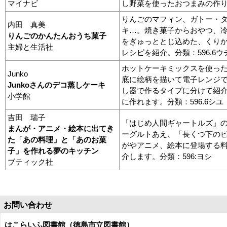
マイナビ
し野菜を使ったおつまみの作り方
りんごのマフィン、ガトー・
内田 真美
キ…。焼き菓子からおやつ、
りんごのかんたんおうち菓子
をぎゅっととじ込めた、くり
主婦と生活社
レシピを紹介。分類：596.6ウ
ホットケーキミックスを使っ
Junko
底に絵柄を描いて電子レンジ
Junkoさんのデコ蒸しケーキ
し器で作るタイプに分けて紹
小学館
に作れます。分類：596.6シユ
吉田 瑞子
「はじめ人間ギャートルズ」
まんが・アニメ・絵本に出てき
ーグルトあえ、「長くつ下の
た「あの料理」と「あのお菓
がやアニメ、絵本に登場する
子」を作れる夢のキッチン
介します。分類：596:ヨシ
ブティック社
お問い合わせ
はこらいふ図書館（徳島市立図書館）