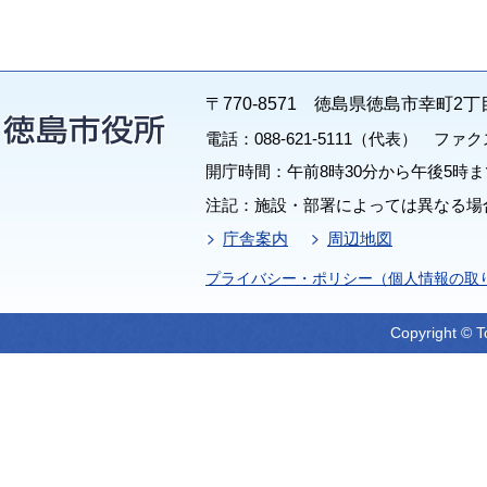
〒770-8571 徳島県徳島市幸町2丁
電話：088-621-5111（代表） ファクス：
開庁時間：午前8時30分から午後5時ま
注記：施設・部署によっては異なる場
庁舎案内
周辺地図
プライバシー・ポリシー（個人情報の取
Copyright © T