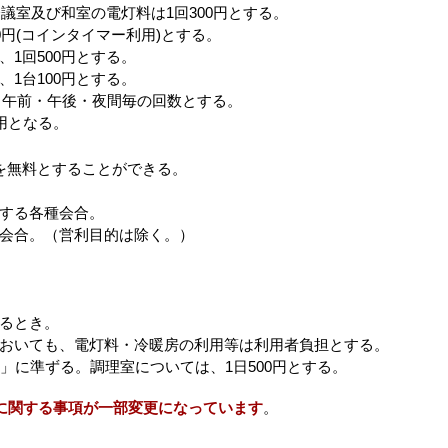
会議室及び和室の電灯料は1回300円とする。
0円(コインタイマー利用)とする。
、1回500円とする。
、1台100円とする。
は1台は、午前・午後・夜間毎の回数とする。
用となる。
を無料とすることができる。
催する各種会合。
種会合。（営利目的は除く。）
めるとき。
においても、電灯料・冷暖房の利用等は利用者負担とする。
」に準ずる。調理室については、1日500円とする。
に関する事項が一部変更になっています
。