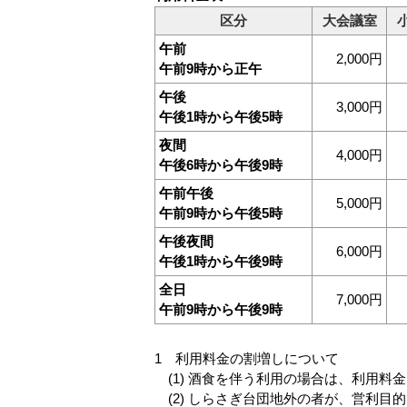
区分
大会議室
午前
2,000円
午前9時から正午
午後
3,000円
午後1時から午後5時
夜間
4,000円
午後6時から午後9時
午前午後
5,000円
午前9時から午後5時
午後夜間
6,000円
午後1時から午後9時
全日
7,000円
午前9時から午後9時
1 利用料金の割増しについて
(1) 酒食を伴う利用の場合は、利用料金に
(2) しらさぎ台団地外の者が、営利目