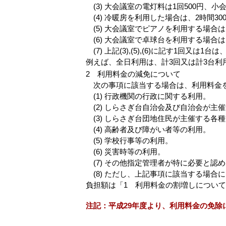
(3) 大会議室の電灯料は1回500円、小
(4) 冷暖房を利用した場合は、2時間30
(5) 大会議室でピアノを利用する場合は
(6) 大会議室で卓球台を利用する場合は
(7) 上記(3),(5),(6)に記す1回又
例えば、全日利用は、計3回又は計3台利
2 利用料金の減免について
次の事項に該当する場合は、利用料金
(1) 行政機関の行政に関する利用。
(2) しらさぎ台自治会及び自治会が主
(3) しらさぎ台団地住民が主催する各
(4) 高齢者及び障がい者等の利用。
(5) 学校行事等の利用。
(6) 災害時等の利用。
(7) その他指定管理者が特に必要と認
(8) ただし、上記事項に該当する場合
負担額は「1 利用料金の割増しについて
注記：平成29年度より、利用料金の免除