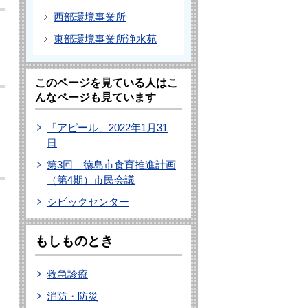
西部環境事業所
東部環境事業所浄水苑
このページを見ている人はこ
んなページも見ています
「アピール」2022年1月31
日
第3回 徳島市食育推進計画
（第4期）市民会議
シビックセンター
もしものとき
救急診療
消防・防災