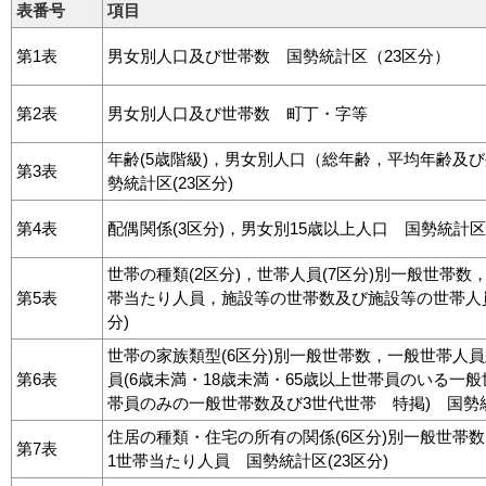
表番号
項目
第1表
男女別人口及び世帯数 国勢統計区（23区分）
第2表
男女別人口及び世帯数 町丁・字等
年齢(5歳階級)，男女別人口（総年齢，平均年齢及び
第3表
勢統計区(23区分)
第4表
配偶関係(3区分)，男女別15歳以上人口 国勢統計区(
世帯の種類(2区分)，世帯人員(7区分)別一般世帯数
第5表
帯当たり人員，施設等の世帯数及び施設等の世帯人員
分)
世帯の家族類型(6区分)別一般世帯数，一般世帯人
第6表
員(6歳未満・18歳未満・65歳以上世帯員のいる一般
帯員のみの一般世帯数及び3世代世帯 特掲) 国勢統
住居の種類・住宅の所有の関係(6区分)別一般世帯
第7表
1世帯当たり人員 国勢統計区(23区分)