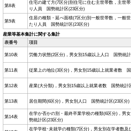
住宅の建て方(7区分)別住宅に住む主世帯数，主世
第8表
り人員 国勢統計区(23区分)
住居の種類・延べ面積(7区分)別一般世帯数，一般
第9表
たり人員 国勢統計区(23区分)
産業等基本集計に関する集計
表番号
項目
第10表
労働力状態(2区分)，男女別15歳以上人口 国勢統計区
第11表
従業上の地位(3区分)，男女別15歳以上就業者数 国勢
第12表
産業(大分類)，男女別15歳以上就業者数 国勢統計区(
第13表
居住期間(6区分)，男女別人口 国勢統計区(23区分)
在学か否かの別・最終卒業学校の種類(6区分)，男女
第14表
勢統計区(23区分)
在学学校･未就学の種類(7区分)，男女別在学者数