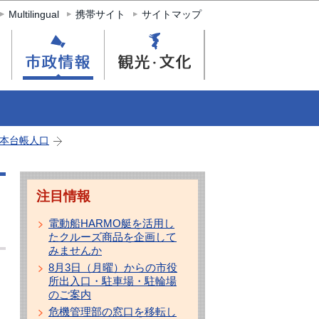
Multilingual
携帯サイト
サイトマップ
本台帳人口
注目情報
電動船HARMO艇を活用し
たクルーズ商品を企画して
みませんか
8月3日（月曜）からの市役
所出入口・駐車場・駐輪場
のご案内
危機管理部の窓口を移転し