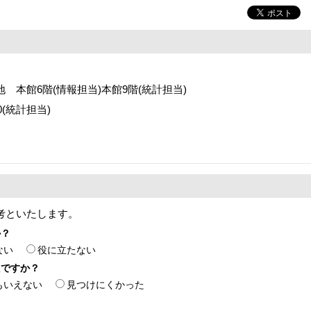
番地 本館6階(情報担当)本館9階(統計担当)
70(統計担当)
考といたします。
か？
ない
役に立たない
たですか？
もいえない
見つけにくかった