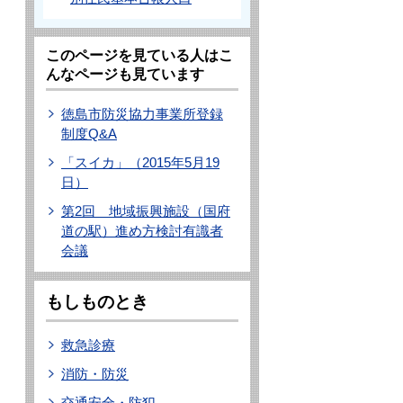
このページを見ている人はこ
んなページも見ています
徳島市防災協力事業所登録
制度Q&A
「スイカ」（2015年5月19
日）
第2回 地域振興施設（国府
道の駅）進め方検討有識者
会議
もしものとき
救急診療
消防・防災
交通安全・防犯