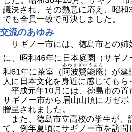
した。昭和36年10月、サギノー
議決され、その熱意に応え、昭和3
でも全員一致で可決しました。
交流のあゆみ
サギノー市には、徳島市との姉
に、昭和46年に日本庭園（サギノ
あわさぎのうあん
和61年に茶室（
阿波鷺能庵
）が建
人に日本文化を身近に感じてもら
平成元年10月には、徳島市の置市
サギノー市から眉山山頂にガゼボ
贈呈されました。
また、徳島市立高校の学生が、
て、例年夏頃にサギノー市を訪問