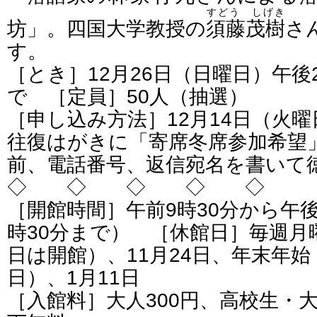
すどう しげき
坊」。四国大学教授の
須藤茂樹
さ
す。
［とき］12月26日（日曜日）午後
で ［定員］50人（抽選）
［申し込み方法］12月14日（火
往復はがきに「寄席冬席参加希望
前、電話番号、返信宛名を書いて
◇ ◇ ◇ ◇ ◇
［開館時間］午前9時30分から午
時30分まで） ［休館日］毎週月曜
日は開館）、11月24日、年末年始（
日）、1月11日
［入館料］大人300円、高校生・大