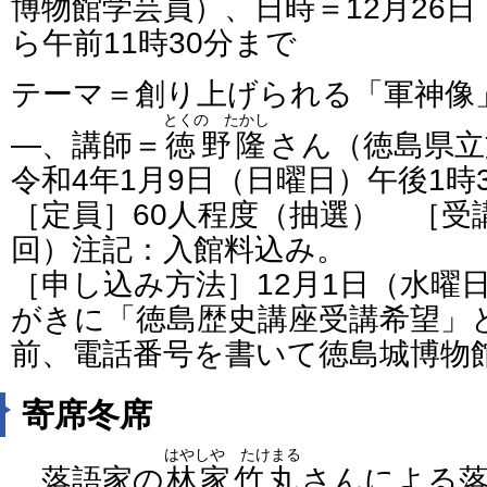
博物館学芸員）、日時＝12月26日
ら午前11時30分まで
テーマ＝創り上げられる「軍神像
とくの たかし
―、講師＝
徳野隆
さん（徳島県立
令和4年1月9日（日曜日）午後1時
［定員］60人程度（抽選） ［受講料
回）注記：入館料込み。
［申し込み方法］12月1日（水曜
がきに「徳島歴史講座受講希望」
前、電話番号を書いて徳島城博物
寄席冬席
はやしや たけまる
落語家の
林家竹丸
さんによる