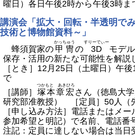
曜日）各日午後2時から午後3時ま
講演会「拡大・回転・半透明で
技術と博物館資料～」
かっちゅう
すりーでぃー
蜂須賀家の
甲冑
の
3D
モデル
保存・活用の新たな可能性を解説
［とき］12月25日（土曜日）午後
で
つかもと あきひろ
［講師］
塚本章宏
さん（徳島大学
研究部准教授） ［定員］50人（
［申し込み方法］電話またはメー
参加希望と明記）で名前、電話
注記：定員に達しない場合は当日