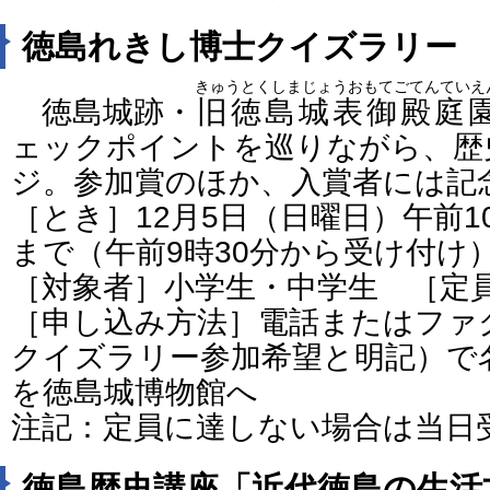
徳島れきし博士クイズラリー
きゅうとくしまじょうおもてごてんていえ
徳島城跡・
旧徳島城表御殿庭
ェックポイントを巡りながら、歴
ジ。参加賞のほか、入賞者には記
［とき］12月5日（日曜日）午前1
まで（午前9時30分から受け付け
［対象者］小学生・中学生 ［定員
［申し込み方法］電話またはファ
クイズラリー参加希望と明記）で
を徳島城博物館へ
注記：定員に達しない場合は当日
徳島歴史講座「近代徳島の生活