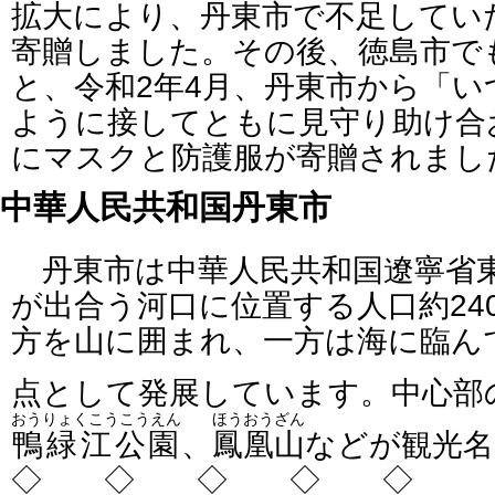
拡大により、丹東市で不足してい
寄贈しました。その後、徳島市で
と、令和2年4月、丹東市から「
ように接してともに見守り助け合
にマスクと防護服が寄贈されま
中華人民共和国丹東市
丹東市は中華人民共和国遼寧省
が出合う河口に位置する人口約24
方を山に囲まれ、一方は海に臨ん
点として発展しています。中心部
おうりょくこうこうえん
ほうおうざん
鴨緑江公園
、
鳳凰山
などが観光
◇ ◇ ◇ ◇ ◇