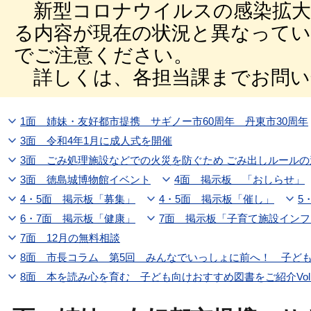
新型コロナウイルスの感染拡大
る内容が現在の状況と異なって
でご注意ください。
詳しくは、各担当課までお問い
1面 姉妹・友好都市提携 サギノー市60周年 丹東市30周年
3面 令和4年1月に成人式を開催
3面 ごみ処理施設などでの火災を防ぐため ごみ出しルール
3面 徳島城博物館イベント
4面 掲示板 「おしらせ」
4・5面 掲示板「募集」
4・5面 掲示板「催し」
5
6・7面 掲示板「健康」
7面 掲示板「子育て施設インフ
7面 12月の無料相談
8面 市長コラム 第5回 みんなでいっしょに前へ！ 子ど
8面 本を読み心を育む 子ども向けおすすめ図書をご紹介Vol.