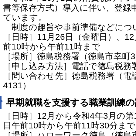
書等保存方式）導入に伴い、登録
ています。
制度の趣旨や事前準備などにつ
［日時］11月26日（金曜日）、1
前10時から午前11時まで
［場所］徳島税務署（徳島市幸町3
［申し込み方法］電話で徳島税務
［問い合わせ先］徳島税務署（電話番号
4131）
早期就職を支援する職業訓練の
［日時］12月から令和4年3月の第
日午前10時から午前11時30分まで
［場所］ハローワーク徳島（徳島