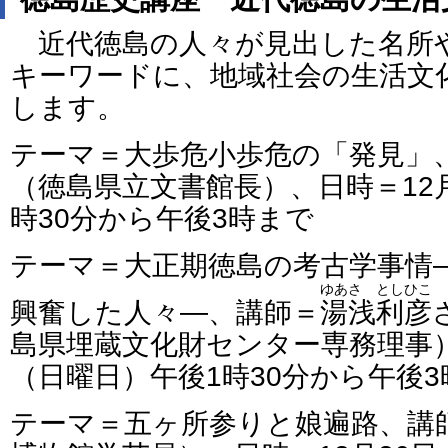
近代徳島の人々が見出した名所
キーワードに、地域社会の生活文
します。
テーマ＝大歩危小歩危の「発見」
（徳島県立文書館長）、日時＝12
時30分から午後3時まで
テーマ＝大正期徳島の考古学事情
ゆあさ としひこ
興奮した人々―、講師＝
湯浅利彦
島県埋蔵文化財センター専務理事）
（日曜日）午後1時30分から午後
テーマ＝五ヶ所参りと娘遍路、講