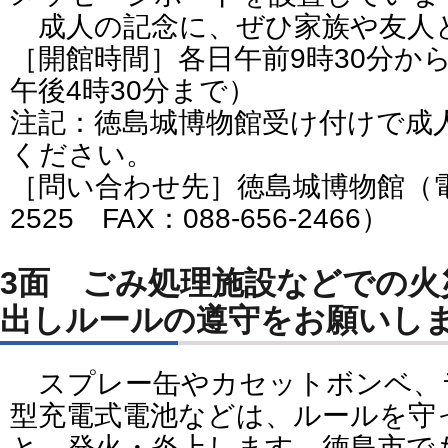
成人の記念に、ぜひ家族や友人
［開館時間］各日午前9時30分か
午後4時30分まで）
注記：徳島城博物館受け付けで成
ください。
［問い合わせ先］徳島城博物館（電話番
2525 FAX：088-656-2466）
3面 ごみ処理施設などでの火
出しルールの遵守をお願いし
スプレー缶やカセットボンベ、
型充電式電池などは、ルールを守
と、発火・炎上します。徳島市で