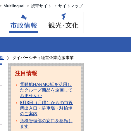
Multilingual
携帯サイト
サイトマップ
援
ダイバーシティ経営企業応援事業
注目情報
電動船HARMO艇を活用し
たクルーズ商品を企画して
みませんか
テ
8月3日（月曜）からの市役
所出入口・駐車場・駐輪場
のご案内
危機管理部の窓口を移転し
ます