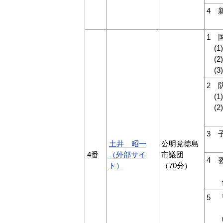
4 
「
1 
(1
(2
(3
2 
(1
(2
「
3 
土井 昭一
公明党徳島
5
4番
（外部サイ
市議団
4 
ト）
（70分）
再
5 
相
いて