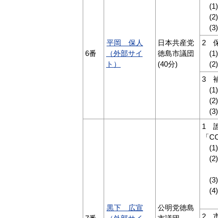
(1
(2
(3
平岡 保人
日本共産党
2 
6番
（外部サイ
徳島市議団
(1
ト）
(40分)
(2
3 
(1
(2
(3
1 
「C
(1
(2
ル
(3
(4
校
黒下 広宣
公明党徳島
2 