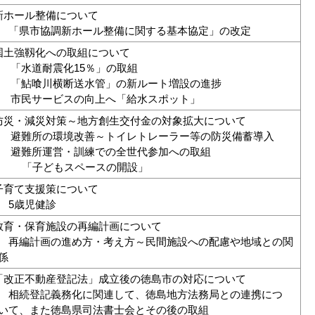
新ホール整備について
県市協調新ホール整備に関する基本協定」の改定
国土強靱化への取組について
) 「水道耐震化15％」の取組
) 「鮎喰川横断送水管」の新ルート増設の進捗
) 市民サービスの向上へ「給水スポット」
防災・減災対策～地方創生交付金の対象拡大について
) 避難所の環境改善～トイレトレーラー等の防災備蓄導入
) 避難所運営・訓練での全世代参加への取組
子どもスペースの開設」
子育て支援策について
歳児健診
教育・保育施設の再編計画について
編計画の進め方・考え方～民間施設への配慮や地域との関
係
「改正不動産登記法」成立後の徳島市の対応について
続登記義務化に関連して、徳島地方法務局との連携につ
、また徳島県司法書士会とその後の取組