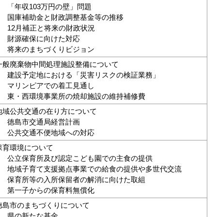
) 「年収103万円の壁」問題
) 国庫補助金と財政調整基金等の推移
) 12月補正と将来の財政状況
) 財源確保に向けた対応
) 将来のまちづくりビジョン
一般廃棄物中間処理施設整備について
) 建設予定地における「災害リスクの検証業務」
) マリンピアでの着工見通し
) 東・西環境事業所の焼却施設の維持補修費
地域公共交通の在り方について
) 徳島市交通局経営計画
) 公共交通不便地域への対応
保育環境について
) 公立保育所及び認定こども園での主食の提供
) 地域子育て支援拠点事業での給食の提供や多世代交流
) 保育所等の入所保留者の解消に向けた取組
) 第一子からの保育料無償化
徳島市のまちづくりについて
) 県の新たな基金