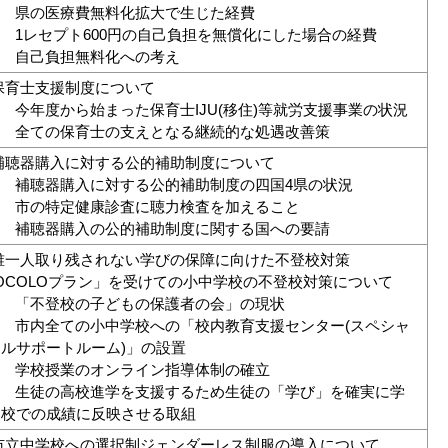
) 県の医療費無料化拡大で生じた経費
) 1レセプト600円の自己負担を無償化にした場合の経費
) 自己負担無料化への考え
保育士支援制度について
) 今年度から始まった保育士IJU(移住)等就労支援事業の状況
) 全ての保育士の支えとなる継続的な処遇改善策
補聴器購入に対する公的補助制度について
) 補聴器購入に対する公的補助制度の四国4県の状況
) 市の特定健康診査に聴力検査を加えること
) 補聴器購入の公的補助制度に関する国への要請
誰一人取り残されない学びの保障に向けた不登校対策
OCOLOプラン」を受けての小中学校の不登校対策について
) 「不登校の子どもの保護者の会」の現状
) 市内全ての小中学校への「校内教育支援センター(スペシャ
サポートルーム)」の設置
) 学校授業のオンライン指導体制の確立
) 生徒の高校進学を支援するため生徒の「学び」を確実に学
での成績に反映させる取組
市立中学校への選択制ジェンダーレス制服の導入について