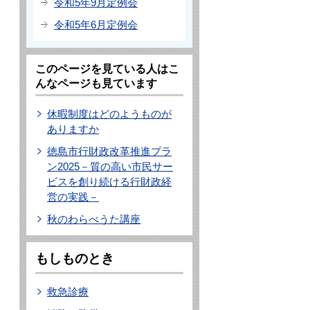
令和5年9月定例会
令和5年6月定例会
このページを見ている人はこ
んなページも見ています
休暇制度はどのようものが
ありますか
徳島市行財政改革推進プラ
ン2025－質の高い市民サー
ビスを創り続ける行財政経
営の実践－
秋のわらべうた講座
もしものとき
救急診療