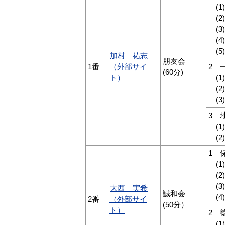
(1
(2
(3
(4
(5
加村 祐志
朋友会
1番
（外部サイ
2 
(60分)
ト）
(1
(2
(3
3 
(1
(2
1 
(1
(2
(3
大西 実希
誠和会
(4
2番
（外部サイ
(50分）
ト）
2 
(1