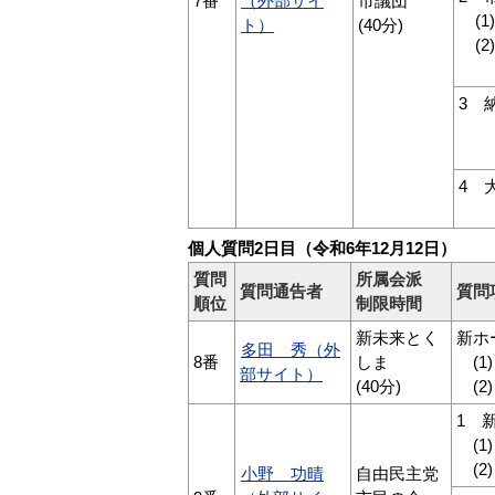
7番
（外部サイ
市議団
(1
ト）
(40分)
(2
服
3 
個
「e
4 
徳
個人質問2日目（令和6年12月12日）
質問
所属会派
質問通告者
質問
順位
制限時間
新未来とく
新ホ
多田 秀（外
8番
しま
(1
部サイト）
(40分)
(2
1 
(1
(2
小野 功晴
自由民主党