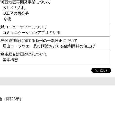
新町西地区再開発事業について
) B工区の入札
) B工区の再公募
) 今後
地域コミュニティーについて
ミュニケーションアプリの活用
観光関連施設に関する条例の一部改正について
ロープウエー及び阿波おどり会館利用料の値上げ
徳島市総合計画2025について
本構想
番地（南館3階）