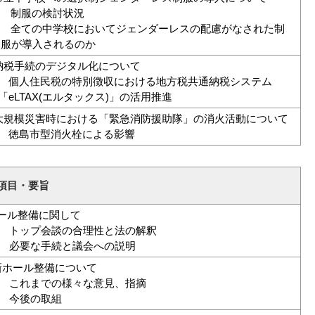
) 制服の検討状況
) 全ての中学校においてジェンダーレスの配慮がなされた制
が導入されるのか
納税手続のデジタル化について
人住民税の特別徴収における地方税共通納税システム
LTAX(エルタックス)」の活用推進
大規模災害時における「緊急消防援助隊」の消火活動について
島市型消火栓による影響
項目・要旨
ール整備に関して
) トップ会談の合理性と法の解釈
) 必要な手続と議会への説明
新ホール整備について
) これまでの様々な意見、指摘
) 今後の取組