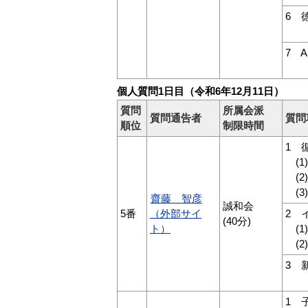
6 
中
7 
A
個人質問1日目（令和6年12月11日）
質問
所属会派
質問通告者
質問
順位
制限時間
1 
(1
(2
(3
齋藤 智彦
誠和会
5番
（外部サイ
2 
(40分)
ト）
(1
(2
3 
新
1 