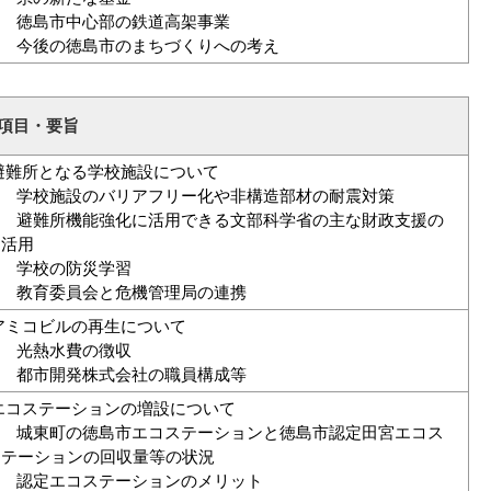
) 徳島市中心部の鉄道高架事業
) 今後の徳島市のまちづくりへの考え
項目・要旨
避難所となる学校施設について
) 学校施設のバリアフリー化や非構造部材の耐震対策
) 避難所機能強化に活用できる文部科学省の主な財政支援の
用
) 学校の防災学習
) 教育委員会と危機管理局の連携
アミコビルの再生について
) 光熱水費の徴収
) 都市開発株式会社の職員構成等
エコステーションの増設について
) 城東町の徳島市エコステーションと徳島市認定田宮エコス
ーションの回収量等の状況
) 認定エコステーションのメリット