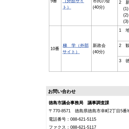
9番
（外部サイ
市民の会
2 
ト）
(40分)
(1
(2
(3
1 
コ
梯 学（外部
新政会
2 
10番
サイト）
(40分)
眉山
3 
基
お問い合わせ
徳島市議会事務局 議事調査課
〒770-8571 徳島県徳島市幸町2丁目5
電話番号：088-621-5115
ファクス：088-621-5117