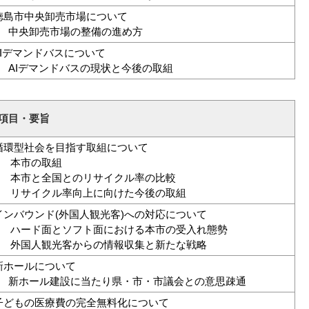
徳島市中央卸売市場について
央卸売市場の整備の進め方
AIデマンドバスについて
Iデマンドバスの現状と今後の取組
項目・要旨
循環型社会を目指す取組について
) 本市の取組
) 本市と全国とのリサイクル率の比較
) リサイクル率向上に向けた今後の取組
インバウンド(外国人観光客)への対応について
) ハード面とソフト面における本市の受入れ態勢
) 外国人観光客からの情報収集と新たな戦略
新ホールについて
ホール建設に当たり県・市・市議会との意思疎通
子どもの医療費の完全無料化について