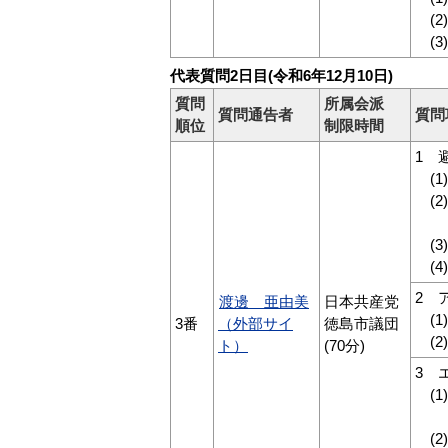
(2
(3
代表質問2日目(令和6年12月10日)
質問
所属会派
質問通告者
質問
順位
制限時間
1 
(1
(2
活
(3
(4
2 
渡邊 亜由美
日本共産党
(1
3番
（外部サイ
徳島市議団
(2
ト）
(70分)
3 
(1
テ
(2