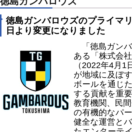
徳島ガンバロウズ
徳島ガンバロウズのプライマリー
日より変更になりました
「徳島ガンバ
ある「株式会
（2022年4月
が地域に及ぼ
ボールを通じ
する貢献を重
教育機関、民間
の有機的なパ
健全な運営と
たエンターテ