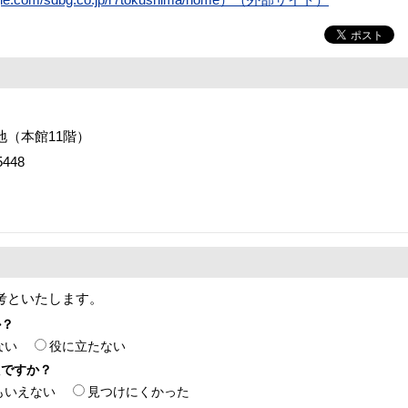
番地（本館11階）
448
考といたします。
か？
ない
役に立たない
たですか？
もいえない
見つけにくかった