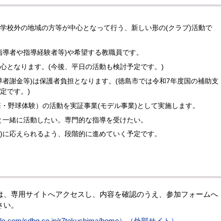
学校外の地域の方等が中心となって行う、新しい形の(クラブ)活動で
指導者や指導経験者等)や希望する教職員です。
心となります。(今後、平日の活動も検討予定です。)
導者謝金等)は保護者負担となります。(徳島市では令和7年度国の補助支
定です。)
撃・野球体験）の活動を実証事業(モデル事業)として実施します。
と一緒に活動したい。専門的な指導を受けたい。
)に応えられるよう、段階的に進めていく予定です。
は、専用サイトへアクセスし、内容を確認のうえ、参加フォームへ
さい。
e.com/sdbg.co.jp/r7tokushima/home）（外部サイト）