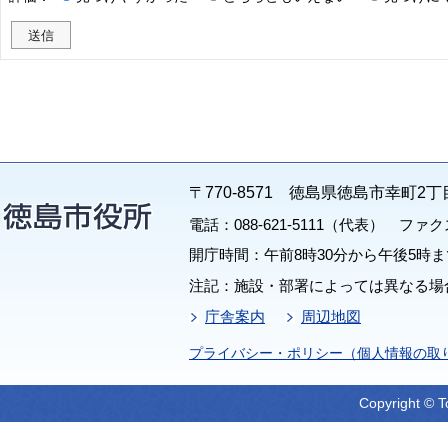
〒770-8571 徳島県徳島市幸町2丁
電話：088-621-5111（代表） ファクス：
開庁時間：午前8時30分から午後5時ま
注記：施設・部署によっては異なる場
庁舎案内
周辺地図
プライバシー・ポリシー（個人情報の取
Copyright © T