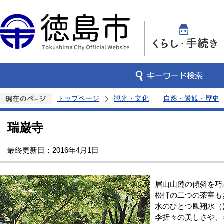
この
トップページ
観光・文化
自然・景観・歴史
瑞巌寺
最終更新日：2016年4月1日
眉山山麓の傾斜を巧
松軒の二つの茶室も
水のひとつ鳳翔水（
季折々の美しさや、