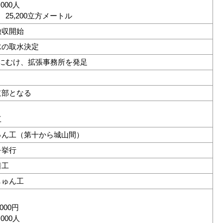
000人
25,200立方メートル
徴収開始
水の取水決定
にむけ、拡張事務所を発足
道部となる
工
ゅん工（第十から城山間）
を挙行
着工
しゅん工
000円
000人