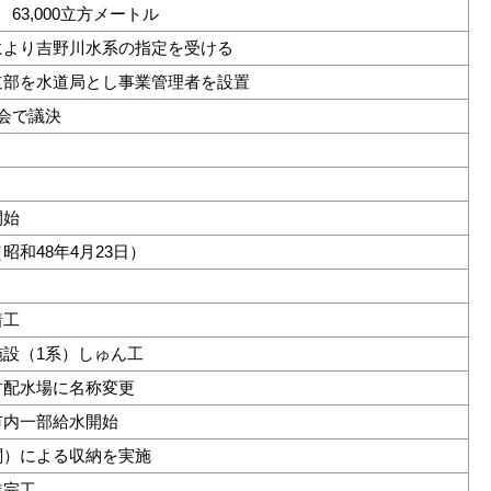
63,000立方メートル
により吉野川水系の指定を受ける
道部を水道局とし事業管理者を設置
会で議決
開始
昭和48年4月23日）
着工
設（1系）しゅん工
古配水場に名称変更
市内一部給水開始
関）による収納を実施
業完工