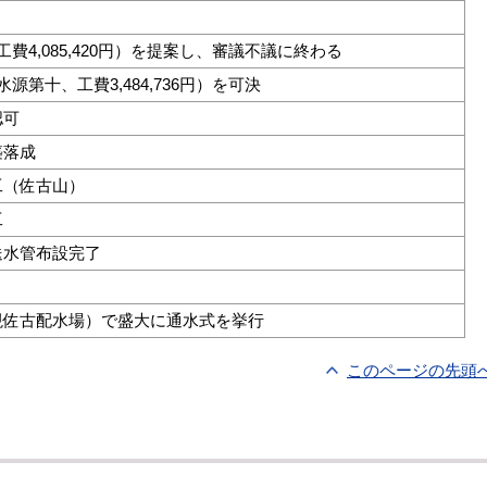
費4,085,420円）を提案し、審議不議に終わる
源第十、工費3,484,736円）を可決
認可
築落成
工（佐古山）
工
送水管布設完了
現佐古配水場）で盛大に通水式を挙行
このページの先頭