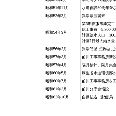
昭和51年11月
水道創設50周年並
昭和52年2月
異常寒波襲来
第3期拡張事業完工
総工事費 5,800,00
昭和54年3月
計画給水人口 300,
計画1日最大給水量 
昭和56年2月
異常低温で凍結による
昭和57年3月
前川工事事務所新
昭和57年4月
隔月検針、隔月集
昭和60年5月
厚生省水道環境部
昭和60年7月
前川工事事務所を
昭和61年3月
前川分庁舎増設
昭和62年10月
自動払込（郵便局