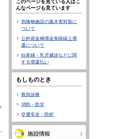
このページを見ている人はこ
んなページも見ています
危険物施設の風水害対策に
ついて
公的資金補償金免除繰上償
還について
妊産婦・乳児健診などに関
する償還払い
もしものとき
救急診療
消防・防災
へ
交通安全・防犯