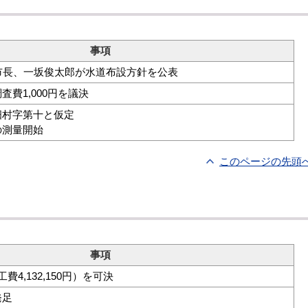
事項
市長、一坂俊太郎が水道布設方針を公表
費1,000円を議決
畑村字第十と仮定
の測量開始
このページの先頭
事項
4,132,150円）を可決
発足