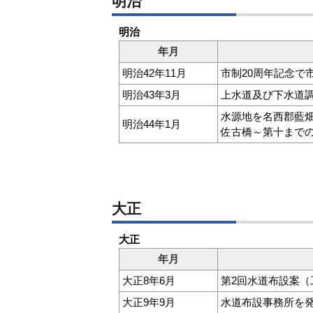
明治
明治
年月
明治42年11月
市制20周年記念で
明治43年3月
上水道及び下水道調査
水源地を名西郡藍
明治44年1月
佐古橋～第十まで
大正
大正
年月
大正8年6月
第2回水道布設案（工費
大正9年9月
水道布設事務所を