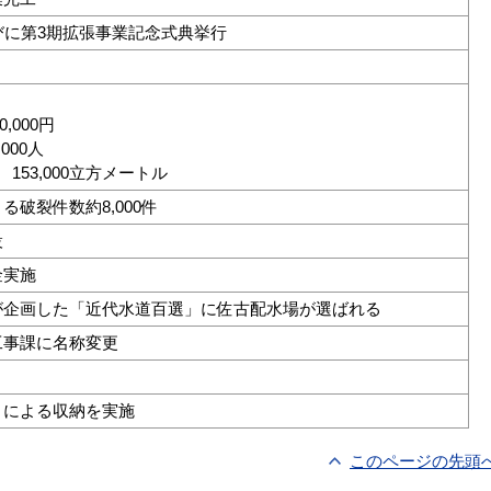
びに第3期拡張事業記念式典挙行
0,000円
000人
153,000立方メートル
破裂件数約8,000件
設
金実施
が企画した「近代水道百選」に佐古配水場が選ばれる
工事課に名称変更
）による収納を実施
このページの先頭