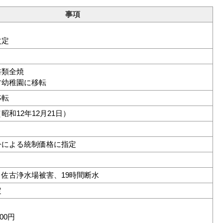
事項
改定
書類全焼
古幼稚園に移転
移転
和12年12月21日）
令による統制価格に指定
佐古浄水場被害、19時間断水
定
,000円