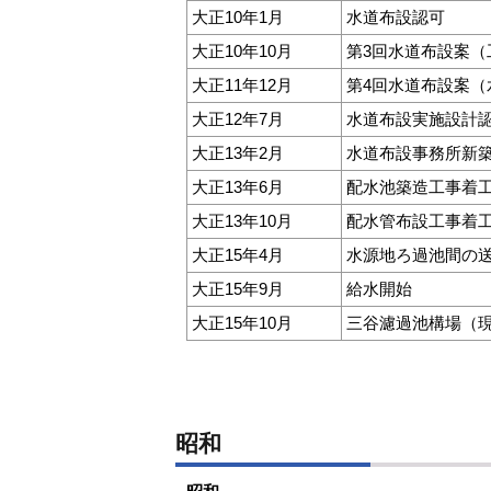
大正10年1月
水道布設認可
大正10年10月
第3回水道布設案（工
大正11年12月
第4回水道布設案（水
大正12年7月
水道布設実施設計
大正13年2月
水道布設事務所新
大正13年6月
配水池築造工事着
大正13年10月
配水管布設工事着
大正15年4月
水源地ろ過池間の
大正15年9月
給水開始
大正15年10月
三谷濾過池構場（
昭和