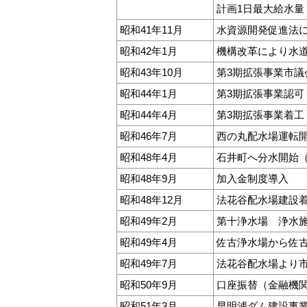
計画1日最大給水量 
昭和41年11月
水資源開発促進法
昭和42年1月
機構改革により水
昭和43年10月
第3期拡張事業市議
昭和44年1月
第3期拡張事業認可
昭和44年4月
第3期拡張事業着工
昭和46年7月
西の丸配水場運転
昭和48年4月
石井町へ分水開始（
昭和48年9月
加入金制度導入
昭和48年12月
法花谷配水場建設
昭和49年2月
第十浄水場 浄水施
昭和49年4月
佐古浄水場から佐
昭和49年7月
法花谷配水場より
昭和50年9月
口座振替（金融機
昭和51年3月
早明浦ダム建設事