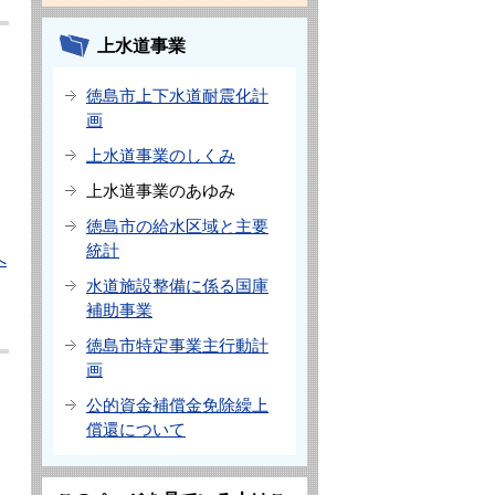
上水道事業
徳島市上下水道耐震化計
画
上水道事業のしくみ
上水道事業のあゆみ
徳島市の給水区域と主要
統計
へ
水道施設整備に係る国庫
補助事業
徳島市特定事業主行動計
画
公的資金補償金免除繰上
償還について