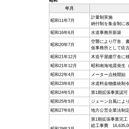
昭和
年月
計量制実施
昭和11年7月
納付制を集金制に
昭和16年6月
水道事務所新築
空襲により庁舎、
昭和20年7月
仮事務所として佐
昭和21年12月
木造平屋建庁舎に
昭和21年12月
昭和南海地震発生（昭
昭和22年4月
メーター点検開始
昭和23年8月
水道料金物価統制
昭和24年5月
第1期拡張事業認可
昭和25年9月
ジェーン台風により
昭和27年8月
地方公営企業法制
第1期拡張事業完工
総工事費 16,635
昭和29年3月