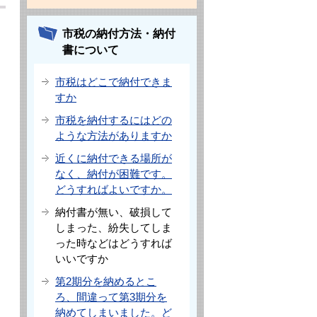
市税の納付方法・納付
書について
市税はどこで納付できま
すか
市税を納付するにはどの
ような方法がありますか
近くに納付できる場所が
なく、納付が困難です。
どうすればよいですか。
納付書が無い、破損して
しまった、紛失してしま
った時などはどうすれば
いいですか
第2期分を納めるとこ
ろ、間違って第3期分を
納めてしまいました。ど