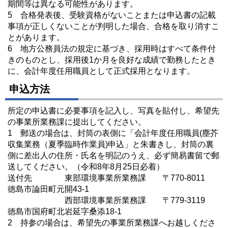
期間等は異なる可能性があります。
5 合格発表後、受験資格がないことまたは申込書の記載
事項が正しくないことが判明した場合、合格を取り消すこ
とがあります。
6 地方公務員法の規定に基づき、採用時はすべて条件付
きのものとし、採用後1か月を良好な成績で勤務したとき
に、会計年度任用職員として正式採用となります。
申込方法
所定の申込書に必要事項を記入し、写真を貼付し、希望先
の事業所業務課に提出してください。
1 郵送の場合は、封筒の表側に「会計年度任用職員(塵芥
収集業務（夏季臨時作業員)申込」と朱書きし、封筒の裏
側に差出人の住所・氏名を明記のうえ、必ず簡易書留で郵
送してください。（令和8年8月25日必着）
送付先 東部環境事業所業務課 〒770-8011
徳島市論田町元開43-1
西部環境事業所業務課 〒779-3119
徳島市国府町北岩延字桑添18-1
2 持参の場合は、希望先の事業所業務課へお越しくださ