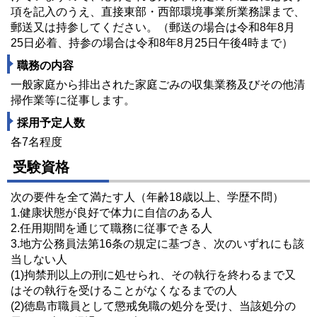
項を記入のうえ、直接東部・西部環境事業所業務課まで、
郵送又は持参してください。（郵送の場合は令和8年8月
25日必着、持参の場合は令和8年8月25日午後4時まで）
職務の内容
一般家庭から排出された家庭ごみの収集業務及びその他清
掃作業等に従事します。
採用予定人数
各7名程度
受験資格
次の要件を全て満たす人（年齢18歳以上、学歴不問）
1.健康状態が良好で体力に自信のある人
2.任用期間を通じて職務に従事できる人
3.地方公務員法第16条の規定に基づき、次のいずれにも該
当しない人
(1)拘禁刑以上の刑に処せられ、その執行を終わるまで又
はその執行を受けることがなくなるまでの人
(2)徳島市職員として懲戒免職の処分を受け、当該処分の