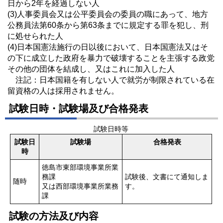
日から2年を経過しない人
(3)人事委員会又は公平委員会の委員の職にあって、地方
公務員法第60条から第63条までに規定する罪を犯し、刑
に処せられた人
(4)日本国憲法施行の日以後において、日本国憲法又はそ
の下に成立した政府を暴力で破壊することを主張する政党
その他の団体を結成し、又はこれに加入した人
注記：日本国籍を有しない人で就労が制限されている在
留資格の人は採用されません。
試験日時・試験場及び合格発表
試験日時等
試験日
試験場
合格発表
時
徳島市東部環境事業所業
務課
試験後、文書にて通知しま
随時
又は西部環境事業所業務
す。
課
試験の方法及び内容