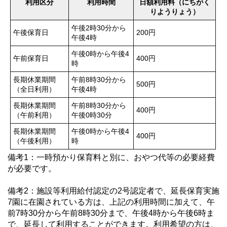
利用区分
利用時間
日額利用料（にちがく
りようりょう）
午後2時30分から
午後保育日
200円
午後4時
午後0時から午後4
午前保育日
400円
時
長期休業期間
午前8時30分から
500円
（全日利用）
午後4時
長期休業期間
午前8時30分から
400円
（午前利用）
午後0時30分
長期休業期間
午後0時から午後4
400円
（午後利用）
時
備考1：一時預かり保育料と別に、おやつ代等の必要経費
が必要です。
備考2：施設等利用給付認定の2号認定者で、延長保育実施
7園に在園されている方は、上記の利用時間に加えて、午
前7時30分から午前8時30分まで、午後4時から午後6時ま
で、延長して利用することができます。利用希望の方は、