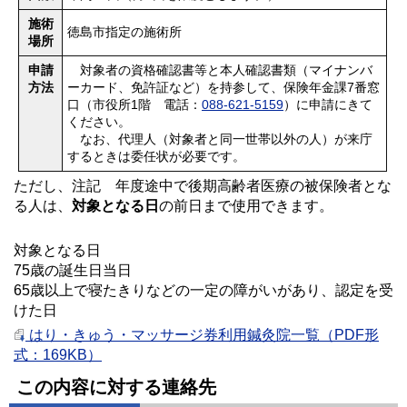
施術
徳島市指定の施術所
場所
申請
対象者の資格確認書等と本人確認書類（マイナンバ
方法
ーカード、免許証など）を持参して、保険年金課7番窓
口（市役所1階 電話：
088-621-5159
）に申請にきて
ください。
なお、代理人（対象者と同一世帯以外の人）が来庁
するときは委任状が必要です。
ただし、注記 年度途中で後期高齢者医療の被保険者とな
る人は、
対象となる日
の前日まで使用できます。
対象となる日
75歳の誕生日当日
65歳以上で寝たきりなどの一定の障がいがあり、認定を受
けた日
はり・きゅう・マッサージ券利用鍼灸院一覧（PDF形
式：169KB）
この内容に対する連絡先