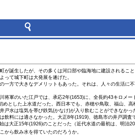
町が誕生したが、その多くは河口部や臨海地に建設されること
よって城下町は大発展を遂げた。
の一方で大きなデメリットもあった。それは、人々の生活に不
のいた江戸では、承応2年(1653)に、全長約43キロメートル
を初めとした上水道だった。西日本でも、赤穂や鳥取、福山、
井戸水は塩気を帯び鉄気(かなけ)が入り飲むことができなかっ
には適さなかった。大正8年(1919)、徳島市の井戸調査では、
は大正15年(1926)のことだった（近代水道の最初は、明治2
こから飲み水を得ていたのだろうか。