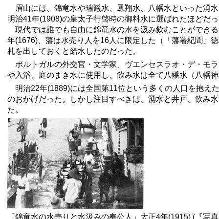
眉山には、錦竜水や瑞巌水、鳳翔水、八幡水といった湧水
明治41年(1908)の皇太子行啓時の御料水に選ばれたほどだ
現代では誰でも自由に錦竜水の水を汲み飲むことができる
年(1676)、藩は水売り人を16人に限定した（「藩署紀
札を出しておくと給水したのだった。
ポルトガルの外交官・文学家、ヴエンセスラオ・デ・モラエス
や入浴、庭のまき水に使用し、飲み水は全て八幡水（八幡神
明治22年(1889)には全国第11位という多くの人口を抱
のおかげだった。しかし注目すべきは、湧水と井戸、飲み水
た。
「錦竜水の水売りと水汲みの奉公人」大正4年(1915) (『写