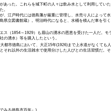
があった。これらを城下町の人々は飲み水として利用していた
った。
が、江戸時代には徳島藩が厳重に管理し、水売り人によって水
聞」徳島県立図書館蔵）。明治時代になると、水桶を積んだ車を
（1854～1929）も眉山の湧水の恩恵を受けた一人だ。モ
社の湧水）等を購入したという。
えた大都市徳島において、大正15年(1926)まで上水道がなく
とそれ以外の生活雑水で使用分けした人びとの生活習慣だ。そ
真でみる徳島市百年』)