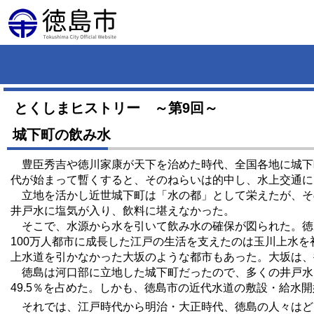
とくしまヒストリー ～第9回～
城下町の飲み水
豊臣秀吉や徳川家康が天下を治めた時代、全国各地に城下
代が始まって暫くすると、そのねらいは的中し、水上交通に
立地を活かし近世城下町は「水の都」として栄えたが、そ
井戸水に塩気が入り、飲料に堪えなかった。
そこで、水源から水を引いて飲み水の確保が図られた。徳川将軍
100万人都市に成長した江戸の生活を支えたのは玉川上水
上水道を引かなかった大坂のような都市もあった。大坂は、
徳島は河口部に立地した城下町だったので、多くの井戸水は飲料
49.5％を占めた。しかも、徳島市の近代水道の敷設・給水開始
それでは、江戸時代から明治・大正時代、徳島の人々はど