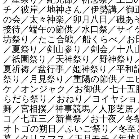
チ／彼岸／地神さん／伊勢講／御
の会／太々神楽／卯月八日／磯あ
接待／端午の節供／水口祭／サイ
坊祭り／たこ合戦／船くらべ／お
／夏祭り／剣山参り／剣会／十八
／祇園祭り／天神祭り／野神祭り
夏祈祷／盆行事／姫神祭り／平和
祭り／月見祭り／重陽の節供／エ
ケ／オンジャク／お御供／七十五
らだら祭り／おねり／ヨイヤショ
舞／宮相撲／神事競馬／人形芝居
コ／七五三／新嘗祭／お十夜／冬
オトゴの朔日／ふいご祭り／冬至
暮／クリスマス／正月モチ／年越