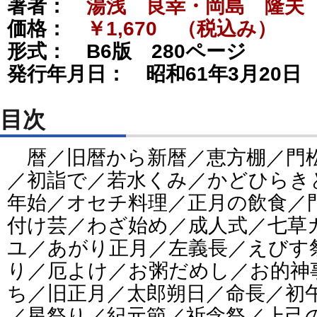
著者：
湯浅 良幸・岡島 隆夫
価格：
￥1,670 （税込み）
形式：
B6版 280ページ
発行年月日：
昭和61年3月20日
目次
暦／旧暦から新暦／恵方棚／門
／初詣で／若水くみ／かどひらき
年始／オセチ料理／正月の飲食／
付け芸／わざ始め／成人式／七草
ユ／あがり正月／左義長／えびす
り／厄よけ／お粥だめし／お的神
ち／旧正月／太郎朔日／命長／初
／星祭り／紀元節／祈念祭／上己