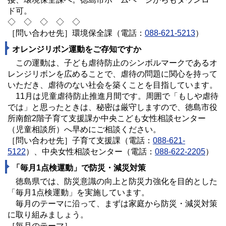
ド可。
◇ ◇ ◇ ◇ ◇
［問い合わせ先］環境保全課（電話：
088-621-5213
）
オレンジリボン運動をご存知ですか
この運動は、子ども虐待防止のシンボルマークであるオ
レンジリボンを広めることで、虐待の問題に関心を持って
いただき、虐待のない社会を築くことを目指しています。
11月は児童虐待防止推進月間です。周囲で「もしや虐待
では」と思ったときは、秘密は厳守しますので、徳島市役
所南館2階子育て支援課か中央こども女性相談センター
（児童相談所）へ早めにご相談ください。
［問い合わせ先］子育て支援課（電話：
088-621-
5122
）、中央女性相談センター（電話：
088-622-2205
）
「毎月1点検運動」で防災・減災対策
徳島県では、防災意識の向上と防災力強化を目的とした
「毎月1点検運動」を実施しています。
毎月のテーマに沿って、まずは家庭から防災・減災対策
に取り組みましょう。
［毎月のテーマ］