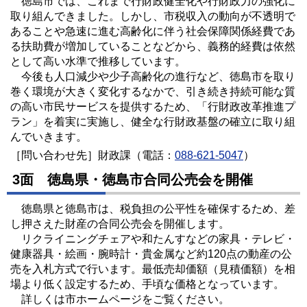
徳島市では、これまで行財政健全化や行財政力の強化に
取り組んできました。しかし、市税収入の動向が不透明で
あることや急速に進む高齢化に伴う社会保障関係経費であ
る扶助費が増加していることなどから、義務的経費は依然
として高い水準で推移しています。
今後も人口減少や少子高齢化の進行など、徳島市を取り
巻く環境が大きく変化するなかで、引き続き持続可能な質
の高い市民サービスを提供するため、「行財政改革推進プ
ラン」を着実に実施し、健全な行財政基盤の確立に取り組
んでいきます。
［問い合わせ先］財政課（電話：
088-621-5047
）
3面 徳島県・徳島市合同公売会を開催
徳島県と徳島市は、税負担の公平性を確保するため、差
し押さえた財産の合同公売会を開催します。
リクライニングチェアや和たんすなどの家具・テレビ・
健康器具・絵画・腕時計・貴金属など約120点の動産の公
売を入札方式で行います。最低売却価額（見積価額）を相
場より低く設定するため、手頃な価格となっています。
詳しくは市ホームページをご覧ください。