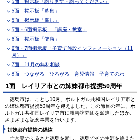
5面 掲示板「譲ります・譲ってください」
5面 掲示板「募集」
5面 掲示板「催し」
5面・6面掲示板 「講座・教室」
6面 掲示板「健康」
6面・7面掲示板「子育て施設インフォメーション（11
月）」
7面 11月の無料相談
8面 つながる ひろがる 育児情報 子育てのわ
1面 レイリア市との姉妹都市提携50周年
徳島市は、ことし10月、ポルトガル共和国レイリア市と
の姉妹都市提携50周年を迎えました。この節目の年に、ポ
ルトガル共和国レイリア市に親善訪問団を派遣したほか、
さまざまな記念事業を行います。
姉妹都市提携の経緯
亡き妻のふるさと徳島を愛し、徳島でその生涯を終えた