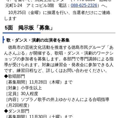
元町1-24 アミコビル3階 電話：
088-625-2326
）へ。
10月25日（金曜）に抽選を行い、当選者だけにご連絡
します
5面 掲示板「募集」
歌・ダンス・演劇の出演者を募集
徳島市の芸術文化活動を推進する徳島市民グループ「あ
んさんぶる」が開催する、歌唱・ダンス・演劇のワークシ
ョップの参加者を募集します。各部門で専門講師による指
導が受けられます。対象は練習会・発表会に参加できる人
です。練習日程など、詳しくはお問い合わせください。
◆歌唱部門
［募集期間］11月28日（木曜）まで
［対象］小学生以上
［定員］30人程度
［内容］ソプラノ歌手の井上ゆかりさんによる合唱指導
（月2回程度）
◆ダンス部門
［募集期間］11月30日（土曜）まで