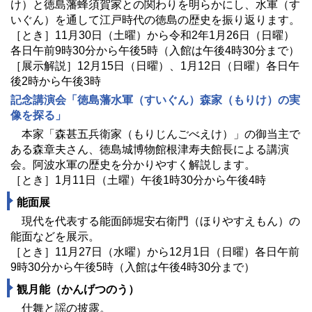
け）と徳島藩蜂須賀家との関わりを明らかにし、水軍（す
いぐん）を通して江戸時代の徳島の歴史を振り返ります。
［とき］11月30日（土曜）から令和2年1月26日（日曜）
各日午前9時30分から午後5時（入館は午後4時30分まで）
［展示解説］12月15日（日曜）、1月12日（日曜）各日午
後2時から午後3時
記念講演会「徳島藩水軍（すいぐん）森家（もりけ）の実
像を探る」
本家「森甚五兵衛家（もりじんごべえけ）」の御当主で
ある森章夫さん、徳島城博物館根津寿夫館長による講演
会。阿波水軍の歴史を分かりやすく解説します。
［とき］1月11日（土曜）午後1時30分から午後4時
能面展
現代を代表する能面師堀安右衛門（ほりやすえもん）の
能面などを展示。
［とき］11月27日（水曜）から12月1日（日曜）各日午前
9時30分から午後5時（入館は午後4時30分まで）
観月能（かんげつのう）
仕舞と謡の披露。