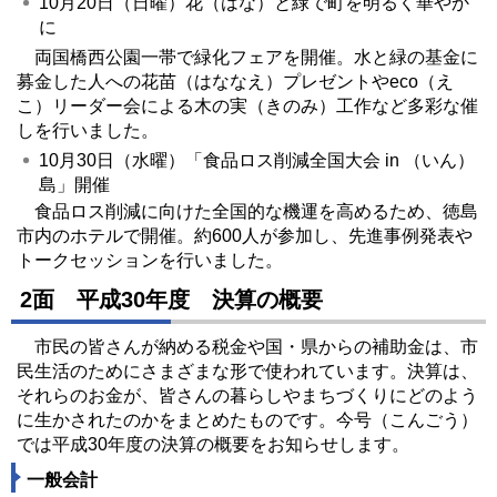
10月20日（日曜）花（はな）と緑で町を明るく華やか
に
両国橋西公園一帯で緑化フェアを開催。水と緑の基金に
募金した人への花苗（はななえ）プレゼントやeco（え
こ）リーダー会による木の実（きのみ）工作など多彩な催
しを行いました。
10月30日（水曜）「食品ロス削減全国大会 in （いん）
島」開催
食品ロス削減に向けた全国的な機運を高めるため、徳島
市内のホテルで開催。約600人が参加し、先進事例発表や
トークセッションを行いました。
2面 平成30年度 決算の概要
市民の皆さんが納める税金や国・県からの補助金は、市
民生活のためにさまざまな形で使われています。決算は、
それらのお金が、皆さんの暮らしやまちづくりにどのよう
に生かされたのかをまとめたものです。今号（こんごう）
では平成30年度の決算の概要をお知らせします。
一般会計