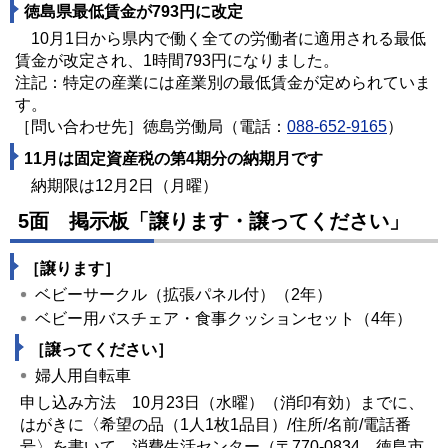
徳島県最低賃金が793円に改定
10月1日から県内で働く全ての労働者に適用される最低
賃金が改定され、1時間793円になりました。
注記：特定の産業には産業別の最低賃金が定められていま
す。
［問い合わせ先］徳島労働局（電話：
088-652-9165
）
11月は固定資産税の第4期分の納期月です
納期限は12月2日（月曜）
5面 掲示板「譲ります・譲ってください」
［譲ります］
ベビーサークル（拡張パネル付）（2年）
ベビー用バスチェア・食事クッションセット（4年）
［譲ってください］
婦人用自転車
申し込み方法 10月23日（水曜）（消印有効）までに、
はがきに〈希望の品（1人1枚1品目）/住所/名前/電話番
号〉を書いて、消費生活センター（〒770-0834 徳島市