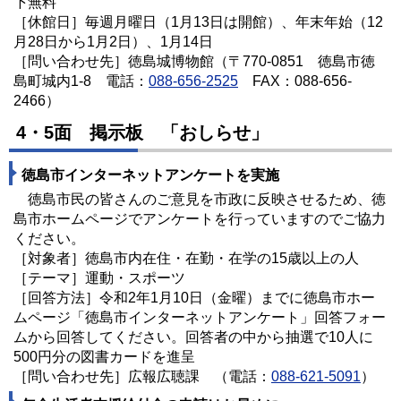
下無料
［休館日］毎週月曜日（1月13日は開館）、年末年始（12
月28日から1月2日）、1月14日
［問い合わせ先］徳島城博物館（〒770-0851 徳島市徳
島町城内1-8 電話：
088-656-2525
FAX：088-656-
2466）
4・5面 掲示板 「おしらせ」
徳島市インターネットアンケートを実施
徳島市民の皆さんのご意見を市政に反映させるため、徳
島市ホームページでアンケートを行っていますのでご協力
ください。
［対象者］徳島市内在住・在勤・在学の15歳以上の人
［テーマ］運動・スポーツ
［回答方法］令和2年1月10日（金曜）までに徳島市ホー
ムページ「徳島市インターネットアンケート」回答フォー
ムから回答してください。回答者の中から抽選で10人に
500円分の図書カードを進呈
［問い合わせ先］広報広聴課 （電話：
088-621-5091
）