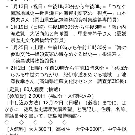
1月13日（祝日）午後1時30分から午後3時＝「つなぐ
備讃地域史―近世瀬戸内海運史研究の一視点―」山本
秀夫さん（岡山県立記録資料館資料集編纂専門員）
1月19日（日曜）午後1時30分から午後3時＝「瀬戸内
海遊覧―大阪商船と鳥瞰図―」甲斐未希子さん（愛媛
県歴史文化博物館学芸員）
1月25日（土曜）午前10時から午前11時30分＝「海の
参勤交代―蜂須賀家の海をめぐる歴史―」根津寿夫
（徳島城博物館館長）
2月2日（日曜）午前10時から午前11時30分＝「発掘か
らみる中世のつながり―紀伊水道をめぐる地域―」池
澤俊幸さん（高知県埋蔵文化財センター調査第3班長）
［定員］80人程度（抽選）
［参加費］2,000円（4回分・入館料込み）
［申し込み方法］12月22日（日曜）（必着）までに、は
がきに「徳島歴史講座受講希望」と明記し、住所、名前、
電話番号を書いて、徳島城博物館へ
◇ ◇ ◇ ◇ ◇
［入館料］大人300円、高校生・大学生200円、中学生以