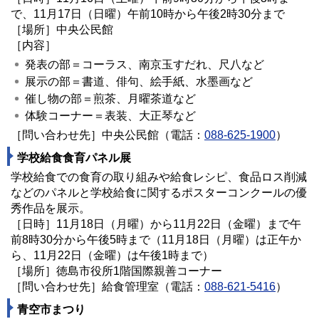
で、
11月
17日（日曜）午前10時から午後2時30分まで
［場所］中央公民館
［内容］
発表の部＝コーラス、南京玉すだれ、尺八など
展示の部＝書道、俳句、絵手紙、水墨画など
催し物の部＝煎茶、月曜茶道など
体験コーナー＝表装、大正琴など
［問い合わせ先］中央公民館（電話：
088-625-1900
）
学校給食食育パネル展
学校給食での食育の取り組みや給食レシピ、食品ロス削減
などのパネルと学校給食に関するポスターコンクールの優
秀作品を展示。
［日時］11月18日（月曜）から
11月
22日（金曜）まで午
前8時30分から午後5時まで（
11月
18日（月曜）は正午か
ら、
11月
22日（金曜）は午後1時まで）
［場所］徳島市役所1階国際親善コーナー
［問い合わせ先］給食管理室（電話：
088-621-5416
）
青空市まつり