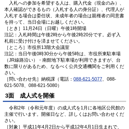
入札への参加を希望する人は、購入代金（現金のみ）、
本人確認ができるもの（入札する人の身分証）、代理人が
入札する場合は委任状、未成年者の場合は親権者の同意書
を持って、当日会場にお越しください。
［とき］11月24日（日曜）午後1時開場
注記：入札時間は午後2時から午後2時20分です。必ず入
札前に受け付けを済ませてください。
［ところ］市役所13階大会議室
注記：当日午後0時30分から午後5時は、市役所東駐車場
（JR線路沿い）・南館地下駐車場が利用できますが、台
数に限りがあるため、なるべく公共交通機関をご利用くだ
さい。
［問い合わせ先］納税課（電話：
088-621-5077
、088-
621-5078、088-621-5080）
3面 成人式を開催
令和2年（令和元年度）の成人式を1月に各地区公民館の
主催で行います。開催日など、詳しくはお問い合わせくだ
さい。
［対象］平成11年4月2日から平成12年4月1日生まれで、