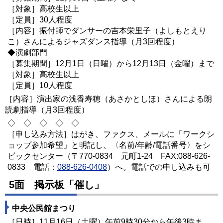
［対象］高校生以上
［定員］30人程度
［内容］振付師でダンサーの吉本栄里子（よしもとえり
こ）さんによるジャズダンス指導（月3回程度）
◆演劇部門
［募集期間］12月1日（日曜）から
12月
13日（金曜）まで
［対象］高校生以上
［定員］10人程度
［内容］演出家の浅香寿穂（あさかとしほ）さんによる朗
読劇指導（月3回程度）
◇ ◇ ◇ ◇ ◇
［申し込み方法］はがき、ファクス、メールに「ワークシ
ョップ参加希望」と明記し、〈名前/年齢/電話番号〉をシ
ビックセンター（〒770-0834 元町1-24 FAX:088-626-
0833 電話：
088-626-0408
）へ。電話での申し込みも可
5面 掲示板「催し」
中央公民館まつり
［日時］11月16日（土曜）午前9時30分から午後3時ま