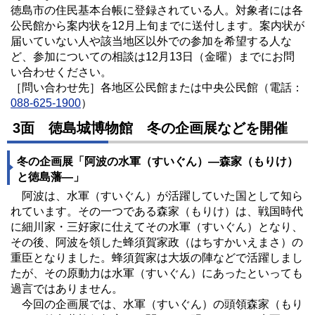
徳島市の住民基本台帳に登録されている人。対象者には各
公民館から案内状を12月上旬までに送付します。案内状が
届いていない人や該当地区以外での参加を希望する人な
ど、参加についての相談は12月13日（金曜）までにお問
い合わせください。
［問い合わせ先］各地区公民館または中央公民館（電話：
088-625-1900
）
3面 徳島城博物館 冬の企画展などを開催
冬の企画展「阿波の水軍（すいぐん）―森家（もりけ）
と徳島藩―」
阿波は、水軍（すいぐん）が活躍していた国として知ら
れています。その一つである森家（もりけ）は、戦国時代
に細川家・三好家に仕えてその水軍（すいぐん）となり、
その後、阿波を領した蜂須賀家政（はちすかいえまさ）の
重臣となりました。蜂須賀家は大坂の陣などで活躍しまし
たが、その原動力は水軍（すいぐん）にあったといっても
過言ではありません。
今回の企画展では、水軍（すいぐん）の頭領森家（もり