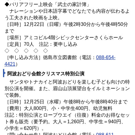
◆バリアフリー上映会「武士の家計簿」
ナレーションや日本語字幕でどなたでも内容が伝わるよ
う工夫された映画を上映。
［日時］12月22日（日曜）午後2時30分から午後4時50分
まで
［場所］アミコビル4階シビックセンターさくらホール
［定員］70人 注記：要申し込み
◇ ◇ ◇ ◇ ◇
［申し込み方法］徳島市立図書館（電話：
088-654-
4421
）
阿波おどり会館クリスマス特別公演
サンタやトナカイと阿波おどりを楽しむ子ども向けの特
別公演を開催。また、眉山山頂展望台をイルミネーション
で装飾。
［日時］12月25日（水曜）午後8時から午後8時40分まで
［費用］大人800円、小・中学生400円、幼児無料
注記：特別公演とロープウエイ（往復）料金のお得なセッ
ト券も販売（要予約。大人＝1,260円、中学生＝940円、
小学生＝620円）。
［問い合わせ先］阿波おどり会館（電話：
088-611-