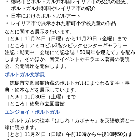
徳島市とポルトガル共和国レイリア市の交流の歴史、
ポルトガル共和国やレイリア市の紹介
日本におけるポルトガルアート
レイリア市で展示された新町小学校児童の作品
などに関する展示を行います。
［とき］11月24日（日曜）から11月29日（金曜）まで
［ところ］アミコビル3階シビックセンターギャラリー
注記：期間中、会場にて記念誌「50周年を迎えて」を配布
します。そのほか、音楽イベントやモラエス著書の朗読
会、公開講座を開催します。
ポルトガル文学展
徳島市立図書館所蔵のポルトガルにまつわる文学・事
典・絵本などを展示しています。
［とき］11月30日（土曜）まで
［ところ］徳島市立図書館
エンジョイ・ポルトガル
ポルトガルの絵本「はしれ！カボチャ」を英語教師と一
緒に読みます。
［とき］11月24日（日曜）午前10時から午後10時50分ま