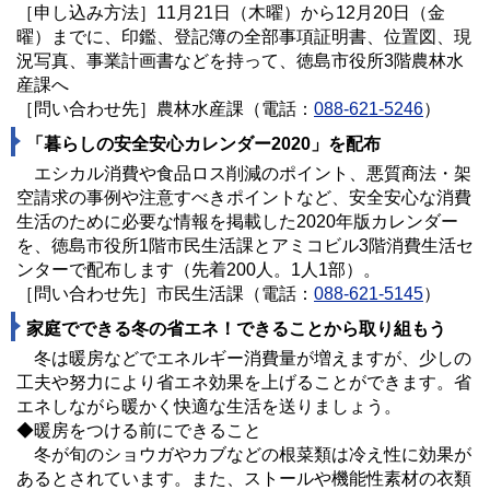
［申し込み方法］11月21日（木曜）から12月20日（金
曜）までに、印鑑、登記簿の全部事項証明書、位置図、現
況写真、事業計画書などを持って、徳島市役所3階農林水
産課へ
［問い合わせ先］農林水産課（電話：
088-621-5246
）
「暮らしの安全安心カレンダー2020」を配布
エシカル消費や食品ロス削減のポイント、悪質商法・架
空請求の事例や注意すべきポイントなど、安全安心な消費
生活のために必要な情報を掲載した2020年版カレンダー
を、徳島市役所1階市民生活課とアミコビル3階消費生活セ
ンターで配布します（先着200人。1人1部）。
［問い合わせ先］市民生活課（電話：
088-621-5145
）
家庭でできる冬の省エネ！できることから取り組もう
冬は暖房などでエネルギー消費量が増えますが、少しの
工夫や努力により省エネ効果を上げることができます。省
エネしながら暖かく快適な生活を送りましょう。
◆暖房をつける前にできること
冬が旬のショウガやカブなどの根菜類は冷え性に効果が
あるとされています。また、ストールや機能性素材の衣類