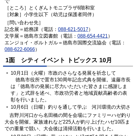
で
［ところ］とくぎんトモニプラザ6階和室
［対象］小学生以下（幼児は保護者同伴）
［問い合わせ先］
記念展＝総務課（電話：
088-621-5017
）
文学展＝徳島市立図書館（電話：
088-654-4421
）
エンジョイ・ポルトガル＝徳島市国際交流協会（電話：
088-622-6066
）
1面 シティ イベント トピックス 10月
10月1日（火曜）市政のさらなる発展を祈念して
徳島市役所で置市130周年記念式典を開催。遠藤市長
は「徳島市の発展に尽力いただいた皆さまに感謝しま
す」と式辞を述べ、市政功労者と地域貢献高齢者の表
彰を行いました。
10月6日（日曜）釣りを通して学ぶ 河川環境の大切さ
吉野川河口から名田橋の間を会場にファミリーハゼ釣り
大会を開催。家族連れなど225人が釣り上げたハゼ10匹ま
での重量で競い、大会後は清掃活動を行いました。