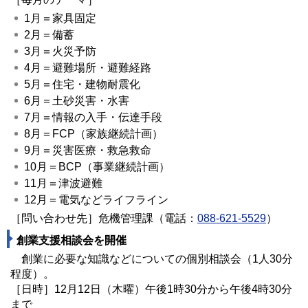
1月＝家具固定
2月＝備蓄
3月＝火災予防
4月＝避難場所・避難経路
5月＝住宅・建物耐震化
6月＝土砂災害・水害
7月＝情報の入手・伝達手段
8月＝FCP（家族継続計画）
9月＝災害医療・救急救命
10月＝BCP（事業継続計画）
11月＝津波避難
12月＝電気などライフライン
［問い合わせ先］危機管理課（電話：
088-621-5529
）
創業支援相談会を開催
創業に必要な知識などについての個別相談会（1人30分
程度）。
［日時］12月12日（木曜）午後1時30分から午後4時30分
まで