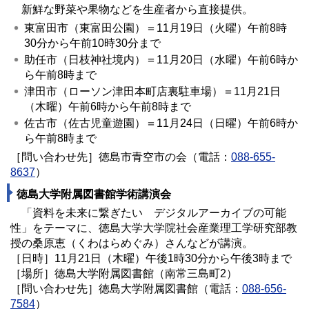
新鮮な野菜や果物などを生産者から直接提供。
東富田市（東富田公園）＝11月19日（火曜）午前8時
30分から午前10時30分まで
助任市（日枝神社境内）＝11月20日（水曜）午前6時か
ら午前8時まで
津田市（ローソン津田本町店裏駐車場）＝11月21日
（木曜）午前6時から午前8時まで
佐古市（佐古児童遊園）＝11月24日（日曜）午前6時か
ら午前8時まで
［問い合わせ先］徳島市青空市の会（電話：
088-655-
8637
）
徳島大学附属図書館学術講演会
「資料を未来に繋ぎたい デジタルアーカイブの可能
性」をテーマに、徳島大学大学院社会産業理工学研究部教
授の桑原恵（くわはらめぐみ）さんなどが講演。
［日時］11月21日（木曜）午後1時30分から午後3時まで
［場所］徳島大学附属図書館（南常三島町2）
［問い合わせ先］徳島大学附属図書館（電話：
088-656-
7584
）