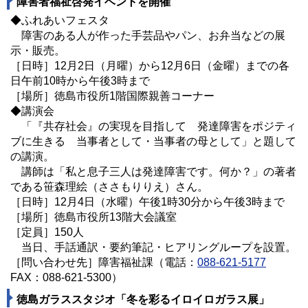
障害者福祉啓発イベントを開催
◆ふれあいフェスタ
障害のある人が作った手芸品やパン、お弁当などの展
示・販売。
［日時］12月2日（月曜）から
12月
6日（金曜）までの各
日午前10時から午後3時まで
［場所］徳島市役所1階国際親善コーナー
◆講演会
「『共存社会』の実現を目指して 発達障害をポジティ
ブに生きる 当事者として・当事者の母として」と題して
の講演。
講師は「私と息子三人は発達障害です。何か？」の著者
である笹森理絵（ささもりりえ）さん。
［日時］12月4日（水曜）午後1時30分から午後3時まで
［場所］徳島市役所13階大会議室
［定員］150人
当日、手話通訳・要約筆記・ヒアリングループを設置。
［問い合わせ先］障害福祉課（電話：
088-621-5177
FAX：088-621-5300）
徳島ガラススタジオ「冬を彩るイロイロガラス展」