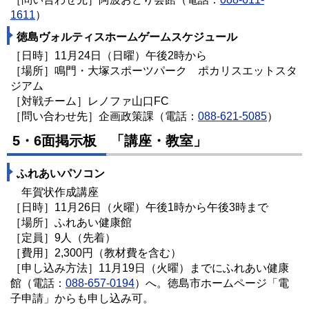
1611
）
徳島ヴォルティスホームゲームスケジュール
［日時］11月24日（日曜）午後2時から
［場所］鳴門・大塚スポーツパーク ポカリスエットスタ
ジアム
［対戦チーム］レノファ山口FC
［問い合わせ先］企画政策課（電話：
088-621-5085
）
5・6面掲示板 「講座・教室」
ふれあいパソコン
年賀状作成講座
［日時］11月26日（火曜）午後1時から午後3時まで
［場所］ふれあい健康館
［定員］9人（先着）
［費用］2,300円（教材費を含む）
［申し込み方法］11月19日（火曜）までにふれあい健康
館（電話：
088-657-0194
）へ。徳島市ホームページ「電
子申請」からも申し込み可。