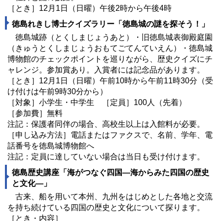
［とき］12月1日（日曜）午後2時から午後4時
徳島れきし博士クイズラリー「徳島城の謎を探そう！」
徳島城跡（とくしまじょうあと）・旧徳島城表御殿庭園
（きゅうとくしまじょうおもてごてんていえん）・徳島城
博物館のチェックポイントを巡りながら、歴史クイズにチ
ャレンジ。参加賞あり。入賞者には記念品があります。
［とき］12月1日（日曜）午前10時から午前11時30分（受
け付けは午前9時30分から）
［対象］小学生・中学生 ［定員］100人（先着）
［参加費］無料
注記：保護者同伴の場合、高校生以上は入館料が必要。
［申し込み方法］電話またはファクスで、名前、学年、電
話番号を徳島城博物館へ
注記：定員に達していない場合は当日も受け付けます。
徳島歴史講座「海がつなぐ四国―海からみた四国の歴史
と文化―」
古来、船を用いて本州、九州をはじめとした各地と交流
を持ち続けている四国の歴史と文化について探ります。
［とき・内容］