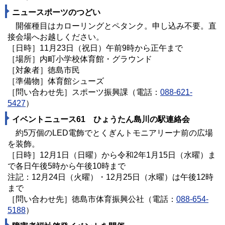
ニュースポーツのつどい
開催種目はカローリングとペタンク。申し込み不要。直
接会場へお越しください。
［日時］11月23日（祝日）午前9時から正午まで
［場所］内町小学校体育館・グラウンド
［対象者］徳島市民
［準備物］体育館シューズ
［問い合わせ先］スポーツ振興課（電話：
088-621-
5427
）
イベントニュース61 ひょうたん島川の駅連絡会
約5万個のLED電飾でとくぎんトモニアリーナ前の広場
を装飾。
［日時］12月1日（日曜）から令和2年1月15日（水曜）ま
で各日午後5時から午後10時まで
注記：12月24日（火曜）・
12月
25日（水曜）は午後12時
まで
［問い合わせ先］徳島市体育振興公社（電話：
088-654-
5188
）