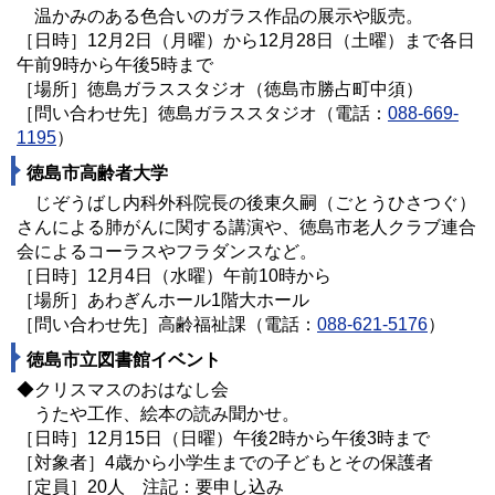
温かみのある色合いのガラス作品の展示や販売。
［日時］12月2日（月曜）から
12月
28日（土曜）まで各日
午前9時から午後5時まで
［場所］徳島ガラススタジオ（徳島市勝占町中須）
［問い合わせ先］徳島ガラススタジオ（電話：
088-669-
1195
）
徳島市高齢者大学
じぞうばし内科外科院長の後東久嗣（ごとうひさつぐ）
さんによる肺がんに関する講演や、徳島市老人クラブ連合
会によるコーラスやフラダンスなど。
［日時］12月4日（水曜）午前10時から
［場所］あわぎんホール1階大ホール
［問い合わせ先］高齢福祉課（電話：
088-621-5176
）
徳島市立図書館イベント
◆クリスマスのおはなし会
うたや工作、絵本の読み聞かせ。
［日時］12月15日（日曜）午後2時から午後3時まで
［対象者］4歳から小学生までの子どもとその保護者
［定員］20人 注記：要申し込み