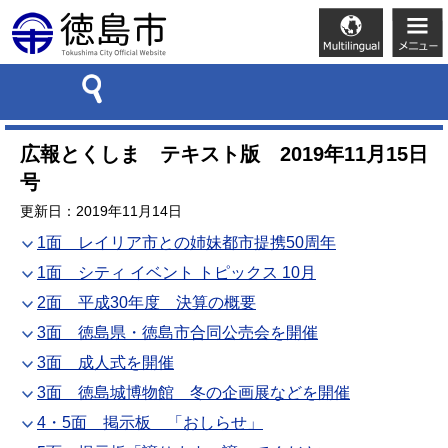
広報とくしま テキスト版 2019年11月15日
号
更新日：2019年11月14日
1面 レイリア市との姉妹都市提携50周年
1面 シティ イベント トピックス 10月
2面 平成30年度 決算の概要
3面 徳島県・徳島市合同公売会を開催
3面 成人式を開催
3面 徳島城博物館 冬の企画展などを開催
4・5面 掲示板 「おしらせ」