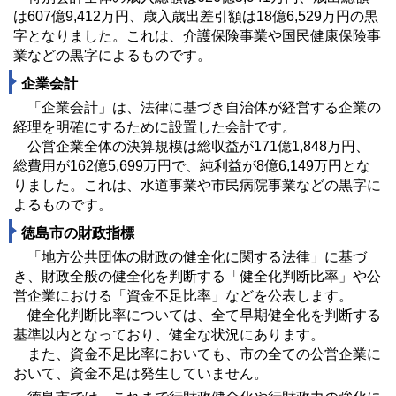
は607億9,412万円、歳入歳出差引額は18億6,529万円の黒
字となりました。これは、介護保険事業や国民健康保険事
業などの黒字によるものです。
企業会計
「企業会計」は、法律に基づき自治体が経営する企業の
経理を明確にするために設置した会計です。
公営企業全体の決算規模は総収益が171億1,848万円、
総費用が162億5,699万円で、純利益が8億6,149万円とな
りました。これは、水道事業や市民病院事業などの黒字に
よるものです。
徳島市の財政指標
「地方公共団体の財政の健全化に関する法律」に基づ
き、財政全般の健全化を判断する「健全化判断比率」や公
営企業における「資金不足比率」などを公表します。
健全化判断比率については、全て早期健全化を判断する
基準以内となっており、健全な状況にあります。
また、資金不足比率においても、市の全ての公営企業に
おいて、資金不足は発生していません。