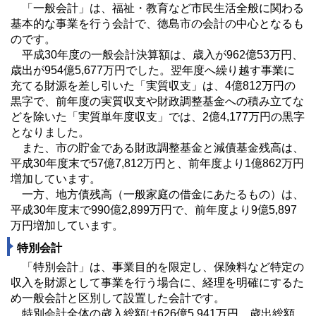
「一般会計」は、福祉・教育など市民生活全般に関わる
基本的な事業を行う会計で、徳島市の会計の中心となるも
のです。
平成30年度の一般会計決算額は、歳入が962億53万円、
歳出が954億5,677万円でした。翌年度へ繰り越す事業に
充てる財源を差し引いた「実質収支」は、4億812万円の
黒字で、前年度の実質収支や財政調整基金への積み立てな
どを除いた「実質単年度収支」では、2億4,177万円の黒字
となりました。
また、市の貯金である財政調整基金と減債基金残高は、
平成30年度末で57億7,812万円と、前年度より1億862万円
増加しています。
一方、地方債残高（一般家庭の借金にあたるもの）は、
平成30年度末で990億2,899万円で、前年度より9億5,897
万円増加しています。
特別会計
「特別会計」は、事業目的を限定し、保険料など特定の
収入を財源として事業を行う場合に、経理を明確にするた
め一般会計と区別して設置した会計です。
特別会計全体の歳入総額は626億5,941万円、歳出総額