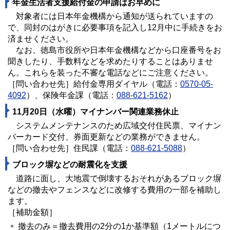
年金生活者支援給付金の申請はお早めに
対象者には日本年金機構から通知が送られていますの
で、同封のはがきに必要事項を記入し12月中に手続きをお
済ませください。
なお、徳島市役所や日本年金機構などから口座番号をお
聞きしたり、手数料などを求めたりすることはありませ
ん。これらを装った不審な電話などにご注意ください。
［問い合わせ先］給付金専用ダイヤル（電話：
0570-05-
4092
）、保険年金課（電話：
088-621-5162
）
11月20日（水曜）マイナンバー関連業務休止
システムメンテナンスのため広域交付住民票、マイナン
バーカード交付、券面更新などの業務ができません。
［問い合わせ先］住民課（電話：
088-621-5088
）
ブロック塀などの耐震化を支援
道路に面し、大地震で倒壊するおそれがあるブロック塀
などの撤去やフェンスなどに改修する費用の一部を補助し
ます。
［補助金額］
撤去のみ＝撤去費用の2分の1か基準額（1メートルにつ