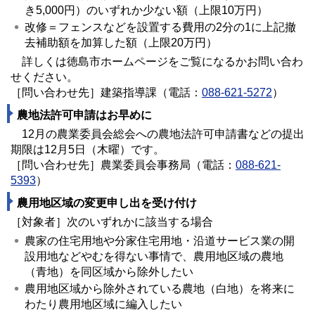
き5,000円）のいずれか少ない額（上限10万円）
改修＝フェンスなどを設置する費用の2分の1に上記撤
去補助額を加算した額（上限20万円）
詳しくは徳島市ホームページをご覧になるかお問い合わ
せください。
［問い合わせ先］建築指導課（電話：
088-621-5272
）
農地法許可申請はお早めに
12月の農業委員会総会への農地法許可申請書などの提出
期限は12月5日（木曜）です。
［問い合わせ先］農業委員会事務局（電話：
088-621-
5393
）
農用地区域の変更申し出を受け付け
［対象者］次のいずれかに該当する場合
農家の住宅用地や分家住宅用地・沿道サービス業の開
設用地などやむを得ない事情で、農用地区域の農地
（青地）を同区域から除外したい
農用地区域から除外されている農地（白地）を将来に
わたり農用地区域に編入したい