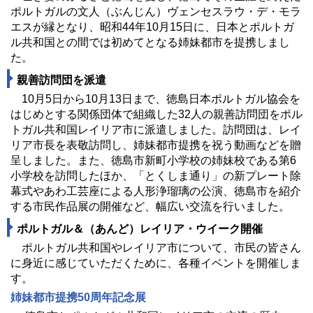
ポルトガルの文人（ぶんじん）ヴェンセスラウ・デ・モラ
エスが縁となり、昭和44年10月15日に、日本とポルトガ
ル共和国との間では初めてとなる姉妹都市を提携しまし
た。
親善訪問団を派遣
10月5日から10月13日まで、徳島日本ポルトガル協会を
はじめとする関係団体で組織した32人の親善訪問団をポル
トガル共和国レイリア市に派遣しました。訪問団は、レイ
リア市長を表敬訪問し、姉妹都市提携を祝う動画などを贈
呈しました。また、徳島市新町小学校の姉妹校である第6
小学校を訪問したほか、「とくしま通り」の新プレート除
幕式やあわ工芸座による人形浄瑠璃の公演、徳島市を紹介
する市民作品展の開催など、幅広い交流を行いました。
ポルトガル＆（あんど）レイリア・ウイーク開催
ポルトガル共和国やレイリア市について、市民の皆さん
に身近に感じていただくために、各種イベントを開催しま
す。
姉妹都市提携50周年記念展