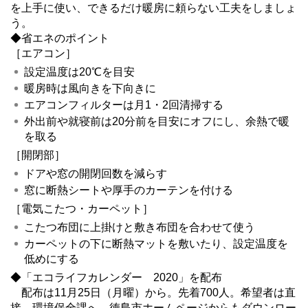
を上手に使い、できるだけ暖房に頼らない工夫をしましょ
う。
◆省エネのポイント
［エアコン］
設定温度は20℃を目安
暖房時は風向きを下向きに
エアコンフィルターは月1・2回清掃する
外出前や就寝前は20分前を目安にオフにし、余熱で暖
を取る
［開閉部］
ドアや窓の開閉回数を減らす
窓に断熱シートや厚手のカーテンを付ける
［電気こたつ・カーペット］
こたつ布団に上掛けと敷き布団を合わせて使う
カーペットの下に断熱マットを敷いたり、設定温度を
低めにする
◆「エコライフカレンダー 2020」を配布
配布は11月25日（月曜）から。先着700人。希望者は直
接、環境保全課へ。徳島市ホームページからもダウンロー