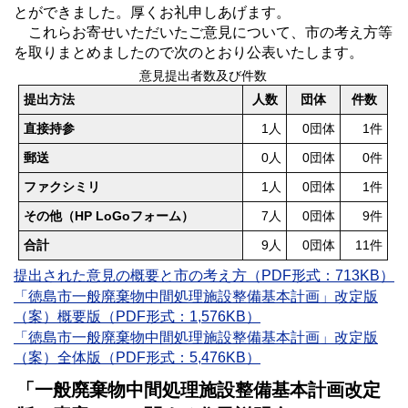
とができました。厚くお礼申しあげます。
これらお寄せいただいたご意見について、市の考え方等
を取りまとめましたので次のとおり公表いたします。
意見提出者数及び件数
提出方法
人数
団体
件数
直接持参
1人
0団体
1件
郵送
0人
0団体
0件
ファクシミリ
1人
0団体
1件
その他（HP LoGoフォーム）
7人
0団体
9件
合計
9人
0団体
11件
提出された意見の概要と市の考え方（PDF形式：713KB）
「徳島市一般廃棄物中間処理施設整備基本計画」改定版
（案）概要版（PDF形式：1,576KB）
「徳島市一般廃棄物中間処理施設整備基本計画」改定版
（案）全体版（PDF形式：5,476KB）
「一般廃棄物中間処理施設整備基本計画改定