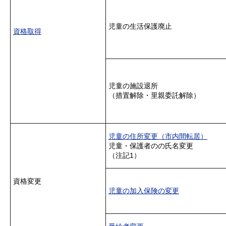
児童の生活保護廃止
資格取得
児童の施設退所
（措置解除・里親委託解除）
児童の住所変更（市内間転居）
児童・保護者のの氏名変更
（注記1）
資格変更
児童の加入保険の変更