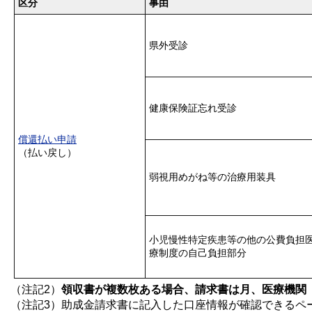
区分
事由
県外受診
健康保険証忘れ受診
償還払い申請
（払い戻し）
弱視用めがね等の治療用装具
小児慢性特定疾患等の他の公費負担
療制度の自己負担部分
（注記2）
領収書が複数枚ある場合、請求書は月、医療機関
（注記3）助成金請求書に記入した口座情報が確認できるペ