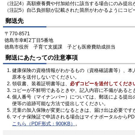
（注記4）高額療養費や付加給付に該当する場合にのみ提出
（注記5）自己負担額が記載された箇所がわかるようにコピ
郵送先
〒770-8571
徳島市幸町2丁目5番地
徳島市役所 子育て支援課 子ども医療費助成担当
郵送にあたっての注意事項
健康保険の資格情報がわかるもの（資格確認書等）、本
原本を送付しないでください。
領収書、装着証明書等は、
必ずコピーを送付してくださ
コピーが不鮮明であるときや、記入内容に不備があると
個人番号（マイナンバー）については、郵送による提出
便等の追跡可能な方法で提出してください。
児童の加入保険が変更になるときは、届け出は必要です
マイナ保険証で申請される場合はマイナポータルからP
こちら（PDF形式：900KB）
。