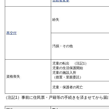
受給者変更
紛失
再交付
汚損・その他
児童の転出 （注記1）
児童の生活保護開始
児童の施設入所
資格喪失
（措置・里親委託）
児童・保護者の死亡
（注記1）事前に住民票・戸籍等の手続きを済ませてから届